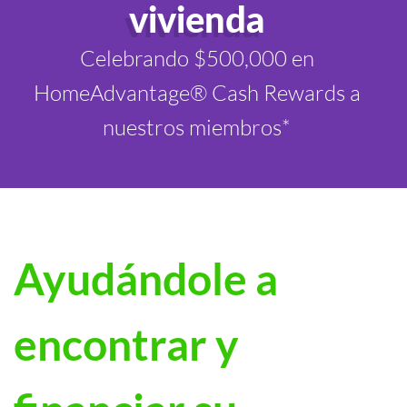
vivienda
Celebrando $500,000 en
HomeAdvantage® Cash Rewards a
nuestros miembros*
Ayudándole a
encontrar y