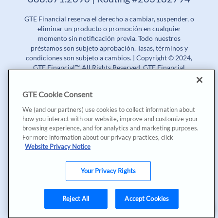
GTE Financial reserva el derecho a cambiar, suspender, o
eliminar un producto o promoción en cualquier
momento sin notificación previa. Todo nuestros
préstamos son subjeto aprobación. Tasas, términos y
condiciones son subjeto a cambios. | Copyright © 2024,
GTE Financial™. All Rights Reserved. GTE Financial
NMLS #477712
GTE Cookie Consent
Tasa Porcentual Anual (APR) | Tasa de Rendimiento
Anual (APY)
We (and our partners) use cookies to collect information about
how you interact with our website, improve and customize your
Aunque GTE Financial principalmente ofrece sus
browsing experience, and for analytics and marketing purposes.
productos y servicios en inglés, nosotros estamos muy
For more information about our privacy practices, click
contentos en proveer nuestra página de internet en
Website Privacy Notice
español, además de algunas de las campañas de
mercadeo y contenido especial en español. Tenga en
cuenta que la información de sus cuentas, documentos
Your Privacy Rights
de préstamos, y divulgaciones serán mayormente en
inglés. Conozca más sobre nuestro camino
Reject All
Accept Cookies
Inicia