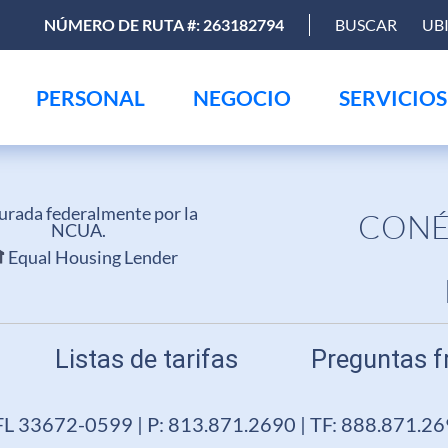
NÚMERO DE RUTA #: 263182794
BUSCAR
UB
PERSONAL
NEGOCIO
SERVICIOS
urada federalmente por la
CONÉ
NCUA.
Equal Housing Lender
Listas de tarifas
Preguntas f
FL 33672-0599 | P: 813.871.2690 | TF: 888.871.2