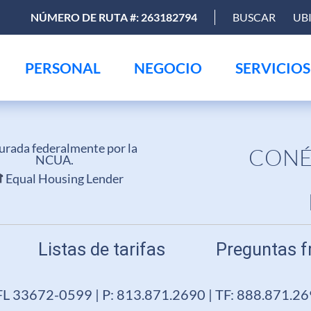
NÚMERO DE RUTA #: 263182794
BUSCAR
UB
PERSONAL
NEGOCIO
SERVICIOS
urada federalmente por la
CONÉ
NCUA.
Equal Housing Lender
Listas de tarifas
Preguntas f
FL 33672-0599 | P: 813.871.2690 | TF: 888.871.2