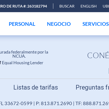
O DE RUTA #: 263182794
BUSCAR
ENGLISH
UB
PERSONAL
NEGOCIO
SERVICIOS
urada federalmente por la
CONÉ
NCUA.
Equal Housing Lender
Listas de tarifas
Preguntas f
FL 33672-0599 | P: 813.871.2690 | TF: 888.871.2