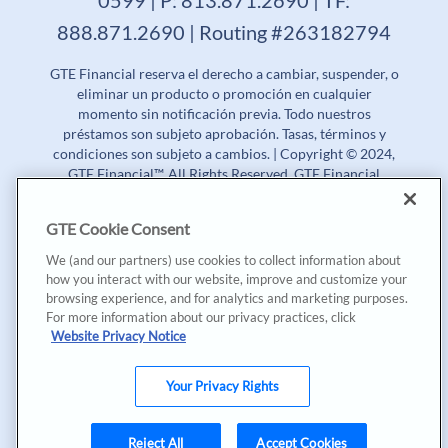
888.871.2690 | Routing #263182794
GTE Financial reserva el derecho a cambiar, suspender, o
eliminar un producto o promoción en cualquier
momento sin notificación previa. Todo nuestros
préstamos son subjeto aprobación. Tasas, términos y
condiciones son subjeto a cambios. | Copyright © 2024,
GTE Financial™. All Rights Reserved. GTE Financial
NMLS #477712
GTE Cookie Consent
Tasa Porcentual Anual (APR) | Tasa de Rendimiento
Anual (APY)
We (and our partners) use cookies to collect information about
how you interact with our website, improve and customize your
Aunque GTE Financial principalmente ofrece sus
browsing experience, and for analytics and marketing purposes.
productos y servicios en inglés, nosotros estamos muy
For more information about our privacy practices, click
contentos en proveer nuestra página de internet en
Website Privacy Notice
español, además de algunas de las campañas de
mercadeo y contenido especial en español. Tenga en
cuenta que la información de sus cuentas, documentos
Your Privacy Rights
de préstamos, y divulgaciones serán mayormente en
inglés. Conozca más sobre nuestro camino
Reject All
Accept Cookies